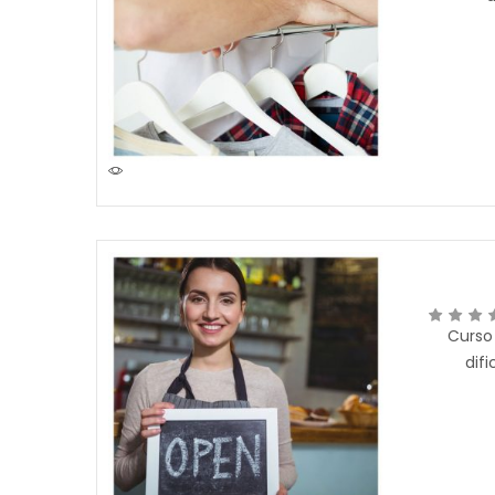
Curso 
dif