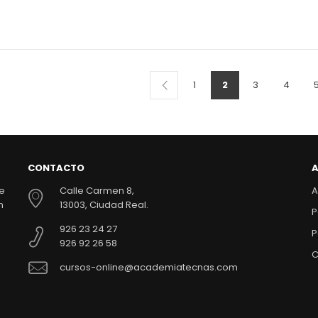
1
2
3
4
CONTACTO
A
de
Calle Carmen 8,
A
n
13003, Ciudad Real.
P
926 23 24 27
P
926 92 26 58
C
cursos-online@academiatecnas.com