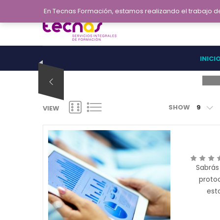
En Tecnas Formación, estamos realizando el trabajo 
INICI
SHOW
9
VIEW
Sabrás
protoc
est