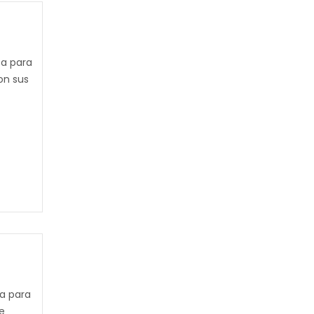
ca para
on sus
a para
e