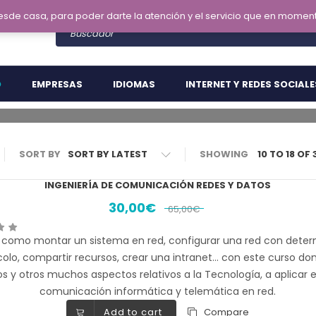
desde casa, para poder darte la atención y el servicio que en m
CURSOS ONLINE EN OFERTA
O
EMPRESAS
IDIOMAS
INTERNET Y REDES SOCIALE
CURSOS CON EL 50% DE DESCUENTO
SORT BY
SHOWING
10 TO 18 OF
INGENIERÍA DE COMUNICACIÓN REDES Y DATOS
30,00
€
65,00
€
 como montar un sistema en red, configurar una red con dete
olo, compartir recursos, crear una intranet… con este curso do
os y otros muchos aspectos relativos a la Tecnología, a aplicar e
comunicación informática y telemática en red.
Add to cart
Compare