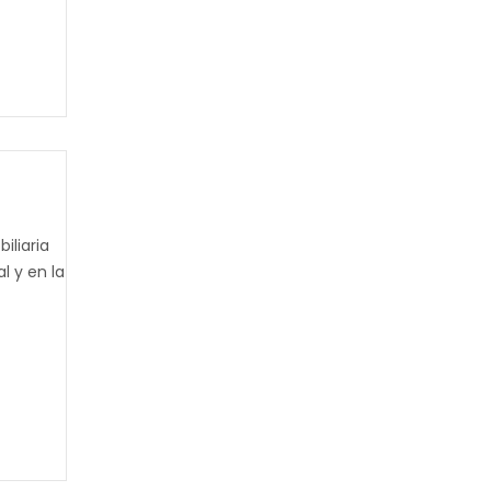
iliaria
l y en la