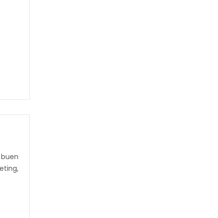
n buen
eting,