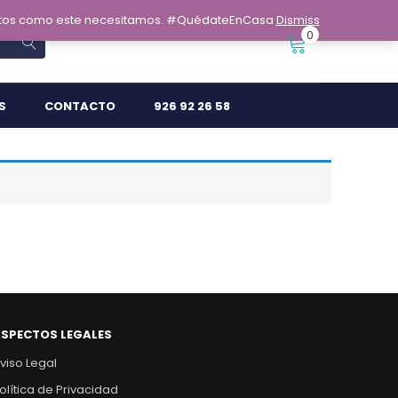
omentos como este necesitamos. #QuédateEnCasa
Dismiss
0
S
CONTACTO
926 92 26 58
SPECTOS LEGALES
viso Legal
olítica de Privacidad