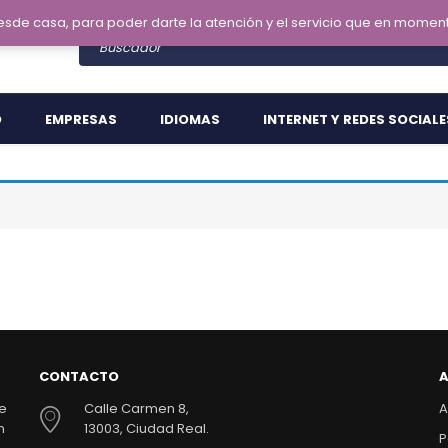
desde casa, para poder darte la atención y el servicio que en m
O
EMPRESAS
IDIOMAS
INTERNET Y REDES SOCIALE
CONTACTO
A
de
Calle Carmen 8,
A
n
13003, Ciudad Real.
P