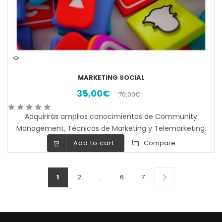
MARKETING SOCIAL
35,00
€
70,00
€
Adquirirás amplios conocimientos de Community
Management, Técnicas de Marketing y Telemarketing.
Add to cart
Compare
1
2
…
6
7