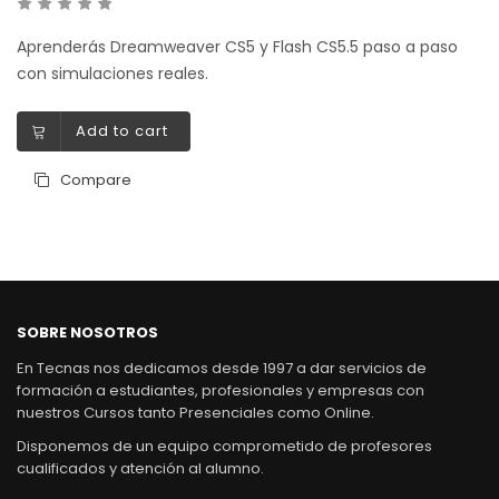
Aprenderás Dreamweaver CS5 y Flash CS5.5 paso a paso
con simulaciones reales.
Add to cart
Compare
SOBRE NOSOTROS
En Tecnas nos dedicamos desde 1997 a dar servicios de
formación a estudiantes, profesionales y empresas con
nuestros Cursos tanto Presenciales como Online.
Disponemos de un equipo comprometido de profesores
cualificados y atención al alumno.